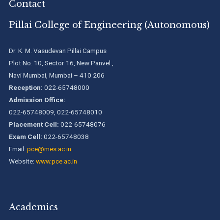
Contact
Pillai College of Engineering (Autonomous)
Dr. K. M. Vasudevan Pillai Campus
Plot No. 10, Sector 16, New Panvel ,
Navi Mumbai, Mumbai – 410 206
Reception:
022-65748000
Admission Office:
022-65748009, 022-65748010
Placement Cell:
022-65748076
Exam Cell:
022-65748038
Email:
pce@mes.ac.in
Website:
www.pce.ac.in
Academics