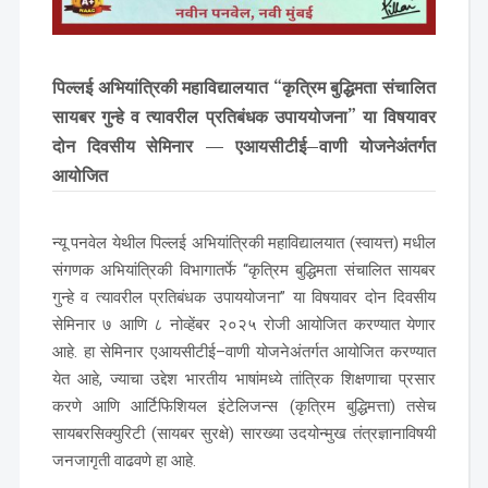
-- Select School --
पिल्लई अभियांत्रिकी महाविद्यालयात “कृत्रिम बुद्धिमता संचालित
Program
*
सायबर गुन्हे व त्यावरील प्रतिबंधक उपाययोजना” या विषयावर
-- Select Program --
दोन दिवसीय सेमिनार — एआयसीटीई–वाणी योजनेअंतर्गत
आयोजित
By submitting this form I agree to be contacted by Pillai
University using the contact details through SMS,
WhatsApp and Phone Calls. I also agree to the
Terms and
न्यू पनवेल येथील पिल्लई अभियांत्रिकी महाविद्यालयात (स्वायत्त) मधील
Conditions
and
Privacy Policy
.
संगणक अभियांत्रिकी विभागातर्फे “कृत्रिम बुद्धिमता संचालित सायबर
गुन्हे व त्यावरील प्रतिबंधक उपाययोजना” या विषयावर दोन दिवसीय
Cancel
सेमिनार ७ आणि ८ नोव्हेंबर २०२५ रोजी आयोजित करण्यात येणार
आहे. हा सेमिनार एआयसीटीई–वाणी योजनेअंतर्गत आयोजित करण्यात
Submit Enquiry
येत आहे, ज्याचा उद्देश भारतीय भाषांमध्ये तांत्रिक शिक्षणाचा प्रसार
करणे आणि आर्टिफिशियल इंटेलिजन्स (कृत्रिम बुद्धिमत्ता) तसेच
सायबरसिक्युरिटी (सायबर सुरक्षे) सारख्या उदयोन्मुख तंत्रज्ञानाविषयी
जनजागृती वाढवणे हा आहे.