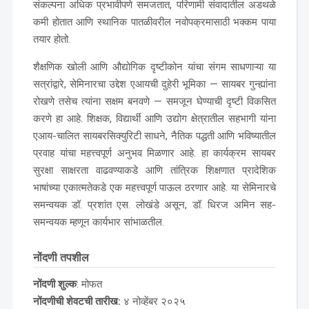
संकल्पना अधिक प्रभावीपणे समजतात, परिणामी संवादातील अडथळे
कमी होतात आणि स्थानिक पातळीवरील नवोपक्रमासाठी भक्कम पाया
तयार होतो.
शैक्षणिक खोली आणि औद्योगिक दृष्टीकोन यांचा संगम साधणाऱ्या या
सत्रांद्वारे, सेमिनारचा उद्देश एआयची दुहेरी भूमिका — सायबर गुन्ह्यांना
रोखणे तसेच त्यांना सक्षम बनवणे — समजून घेण्याची दृष्टी विकसित
करणे हा आहे. शिक्षक, विद्यार्थी आणि उद्योग क्षेत्रातील सहभागी यांना
एआय-चालित सायबरसिक्युरिटी साधने, नैतिक पद्धती आणि भविष्यातील
प्रवाह यांचा महत्त्वपूर्ण अनुभव मिळणार आहे. हा कार्यक्रम सायबर
सुरक्षा साक्षरता वाढवण्याकडे आणि तांत्रिक शिक्षणात प्रादेशिक
भाषांच्या एकात्मतेकडे एक महत्त्वपूर्ण पाऊल ठरणार आहे. या सेमिनारचे
समन्वयक डॉ. प्रशांत एस. लोखंडे असून, डॉ. धिरज अमिन सह-
समन्वयक म्हणून कार्यभार सांभाळतील.
नोंदणी तपशील
नोंदणी शुल्क
: मोफत
नोंदणीची शेवटची तारीख:
४ नोव्हेंबर २०२५