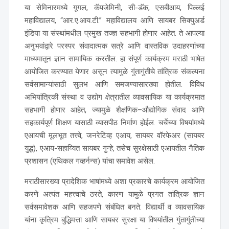
या सेमिनारमध्ये गूगल, कॅपजेमिनी, सी-डॅक, एसबीआय, पिल्लई
महाविद्यालय, “आर.ए.आय.टी.” महाविद्यालय आणि सायबर सिक्युअर्ड
इंडिया या संस्थांमधील प्रमुख तज्ज्ञ सहभागी होणार आहेत. ते आपल्या
अनुभवांद्वारे परस्पर संवादात्मक सत्रे आणि वास्तविक उदाहरणांच्या
माध्यमातून ज्ञान सामायिक करतील. हा संपूर्ण कार्यक्रम मराठी भाषेत
आयोजित करण्यात येणार असून त्यामुळे गुंतागुंतीचे तांत्रिक संकल्पना
सर्वसामान्यांसाठी सुलभ आणि समजण्यासारख्या होतील. विविध
अभियांत्रिकी संस्था व उद्योग क्षेत्रातील व्यावसायिक या कार्यक्रमात
सहभागी होणार आहेत, ज्यामुळे शैक्षणिक–औद्योगिक संवाद आणि
सहकार्यपूर्ण शिक्षण यासाठी व्यासपीठ निर्माण होईल. चर्चेच्या विषयांमध्ये
एआयची मूलभूत तत्त्वे, जनरेटिव्ह एआय, सायबर वॉरफेअर (सायबर
युद्ध), एआय-सहाय्यित सायबर गुन्हे, तसेच सुरक्षेसाठी एआयतील नैतिक
प्रशासन (एथिकल गव्हर्नन्स) यांचा समावेश असेल.
मराठीसारख्या प्रादेशिक भाषांमध्ये अशा प्रकारचे कार्यक्रम आयोजित
करणे अत्यंत महत्त्वाचे ठरते, कारण यामुळे प्रगत तांत्रिक ज्ञान
सर्वसमावेशक आणि सहजपणे संबंधित बनते. विद्यार्थी व व्यावसायिक
यांना कृत्रिम बुद्धिमत्ता आणि सायबर सुरक्षा या विषयांतील गुंतागुंतीच्या