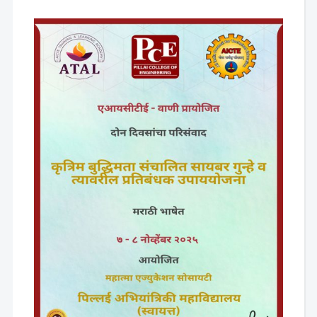
Admission Enquiry
Full Name
*
Email
*
Phone
*
+91
What Program are you interested in?
Program Level
*
School
*